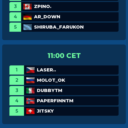
3
ZPINO.
4
AR_DOWN
5
SHIRUBA_FARUKON
11:00 CET
1
LASER..
2
MOLOT_OK
3
DUBBYTM
4
PAPERFINNTM
5
JITSKY