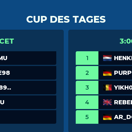
CUP DES TAGES
 CET
3:0
MU
1
HENK
E98
2
PURP
89..
3
YIKH
U
4
REBEL
5
AR_