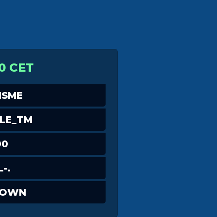
0 CET
ISME
LE_TM
00
-.
DOWN