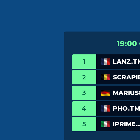
19:00
1
LANZ.T
2
SCRAPI
3
MARIUS
4
PHO.TM
5
IPRIME..