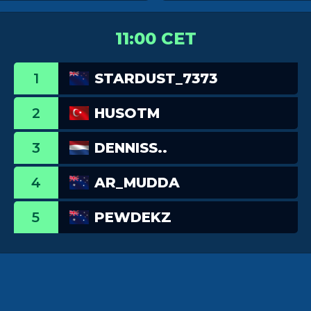
11:00 CET
1
STARDUST_7373
2
HUSOTM
3
DENNISS..
4
AR_MUDDA
5
PEWDEKZ