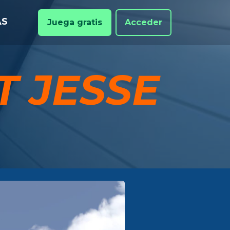
AS
Juega gratis
Acceder
T JESSE