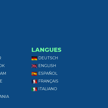
LANGUES
R
DEUTSCH
OK
ENGLISH
RAM
ESPAÑOL
E
FRANÇAIS
ITALIANO
ANIA
T