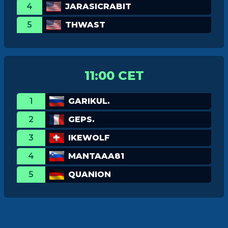
4
JARASICRABIT
5
THWAST
11:00 CET
1
GARIKUL.
2
GEPS.
3
IKEWOLF
4
MANTAAA81
5
QUANION