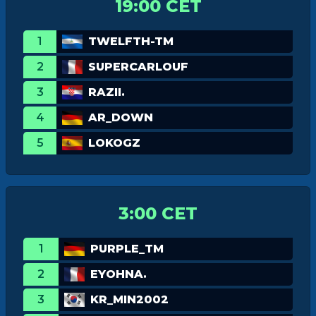
19:00 CET
1
TWELFTH-TM
2
SUPERCARLOUF
3
RAZII.
4
AR_DOWN
5
LOKOGZ
3:00 CET
1
PURPLE_TM
2
EYOHNA.
3
KR_MIN2002