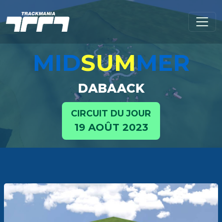
MID
SUM
MER
DABAACK
CIRCUIT DU JOUR
19 AOÛT 2023