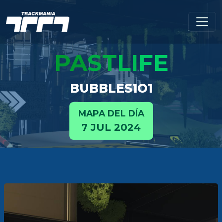
PA
ST
LI
FE
BUBBLES1O1
MAPA DEL DÍA
7 JUL 2024