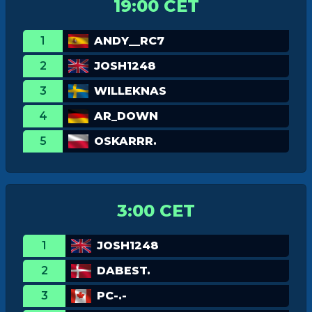
19:00 CET
1
ANDY__RC7
2
JOSH1248
3
WILLEKNAS
4
AR_DOWN
5
OSKARRR.
3:00 CET
1
JOSH1248
2
DABEST.
3
PC-.-