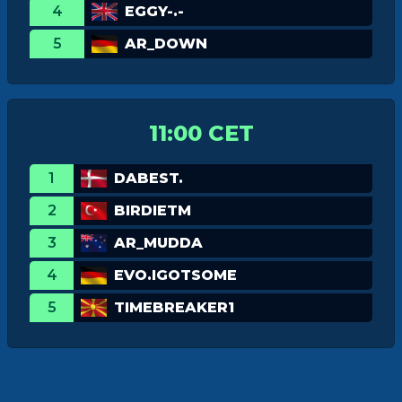
4
EGGY-.-
5
AR_DOWN
11:00 CET
1
DABEST.
2
BIRDIETM
3
AR_MUDDA
4
EVO.IGOTSOME
5
TIMEBREAKER1