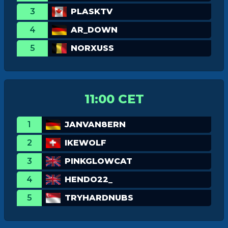
3
PLASKTV
4
AR_DOWN
5
NORXUSS
11:00 CET
1
JANVAN8ERN
2
IKEWOLF
3
PINKGLOWCAT
4
HENDO22_
5
TRYHARDNUBS