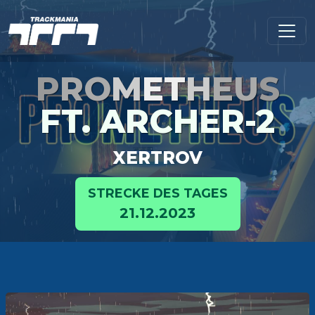
P
RO
M
ET
H
EU
S
FT. ARCHER-2
XERTROV
STRECKE DES TAGES
21.12.2023