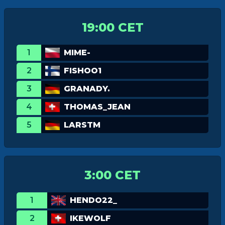
19:00 CET
1
MIME-
2
FISHOO1
3
GRANADY.
4
THOMAS_JEAN
5
LARSTM
3:00 CET
1
HENDO22_
2
IKEWOLF