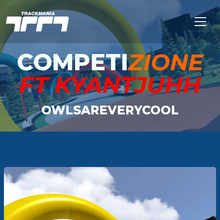
COMPETI
ZIONE
FT KYANTJUHH
OWLSAREVERYCOOL