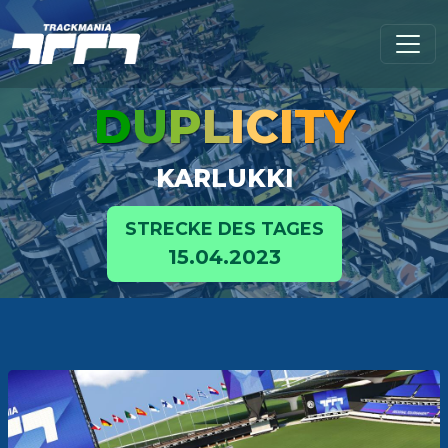
D
U
P
L
I
C
I
T
Y
KARLUKKI
STRECKE DES TAGES
15.04.2023