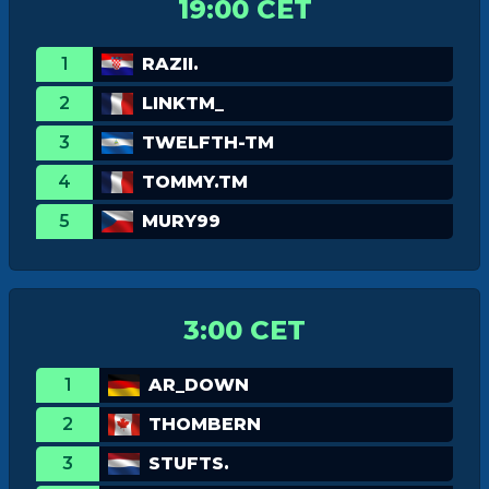
19:00 CET
1
RAZII.
2
LINKTM_
3
TWELFTH-TM
4
TOMMY.TM
5
MURY99
3:00 CET
1
AR_DOWN
2
THOMBERN
3
STUFTS.