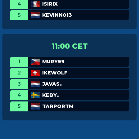
4
ISIRIX
5
KEVINN013
11:00 CET
1
MURY99
2
IKEWOLF
3
JAVAS..
4
KEBY..
5
TARPORTM