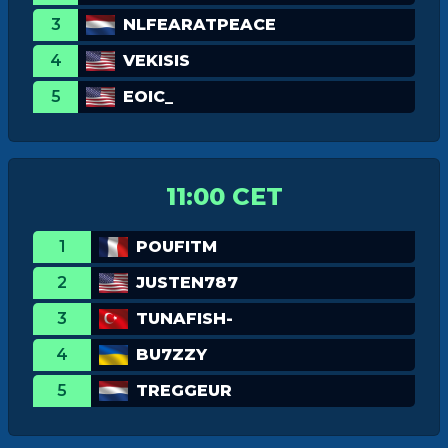
3
NLFEARATPEACE
4
VEKISIS
5
EOIC_
11:00 CET
1
POUFITM
2
JUSTEN787
3
TUNAFISH-
4
BU7ZZY
5
TREGGEUR