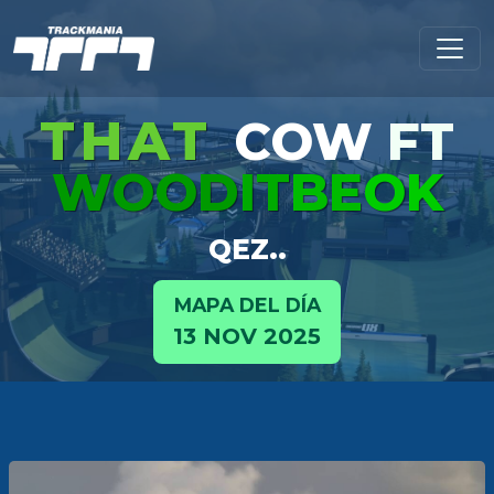
THAT
COW
FT
WOOD
IT
BE
OK
QEZ..
MAPA DEL DÍA
13 NOV 2025