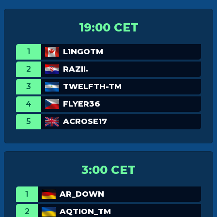
19:00 CET
1
L1NGOTM
2
RAZII.
3
TWELFTH-TM
4
FLYER36
5
ACROSE17
3:00 CET
1
AR_DOWN
2
AQTION_TM