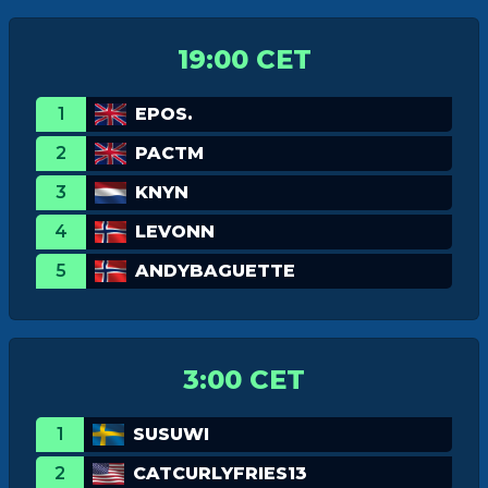
19:00 CET
1
EPOS.
2
PACTM
3
KNYN
4
LEVONN
5
ANDYBAGUETTE
3:00 CET
1
SUSUWI
2
CATCURLYFRIES13