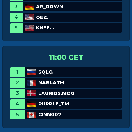
3
AR_DOWN
4
QEZ..
5
KNEE...
11:00 CET
1
SQLC.
2
NABLATM
3
LAURIDS.MOG
4
PURPLE_TM
5
CINN007