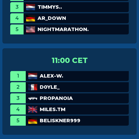
3
TIMMYS..
4
AR_DOWN
5
NIGHTMARATHON.
11:00 CET
1
ALEX-W.
2
D0YLE_
3
PROPANOIA
4
MILES.TM
5
BELISKNER999