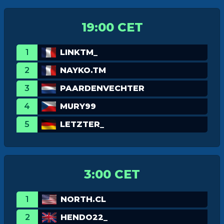
19:00 CET
1
LINKTM_
2
NAYKO.TM
3
PAARDENVECHTER
4
MURY99
5
LETZTER_
3:00 CET
1
NORTH.CL
2
HENDO22_