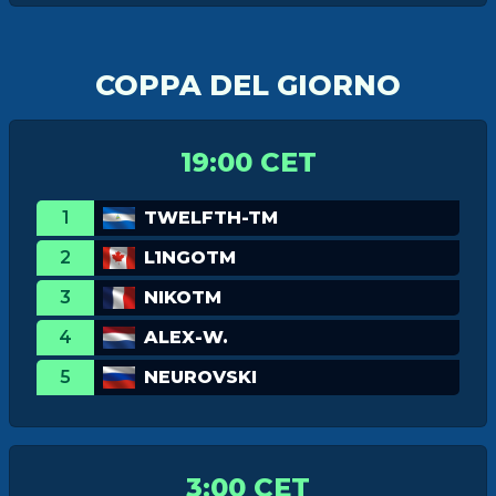
COPPA DEL GIORNO
19:00 CET
1
TWELFTH-TM
2
L1NGOTM
3
NIKOTM
4
ALEX-W.
5
NEUROVSKI
3:00 CET