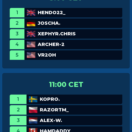
1
HENDO22_
2
JOSCHA.
3
XEPHYR.CHRIS
4
ARCHER-2
5
VR2OH
11:00 CET
1
KOPRO.
2
RAZORTM_
3
ALEX-W.
4
HAMDADDY