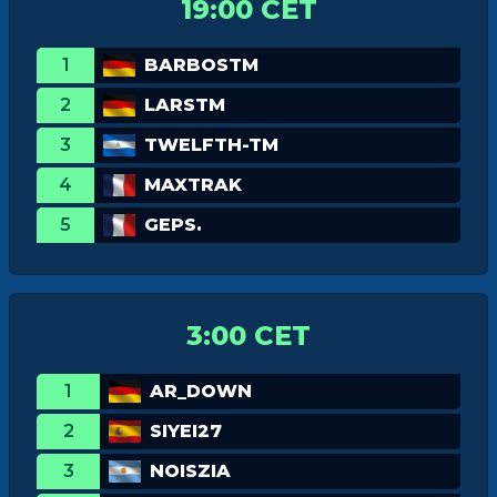
19:00 CET
1
BARBOSTM
2
LARSTM
3
TWELFTH-TM
4
MAXTRAK
5
GEPS.
3:00 CET
1
AR_DOWN
2
SIYEI27
3
NOISZIA