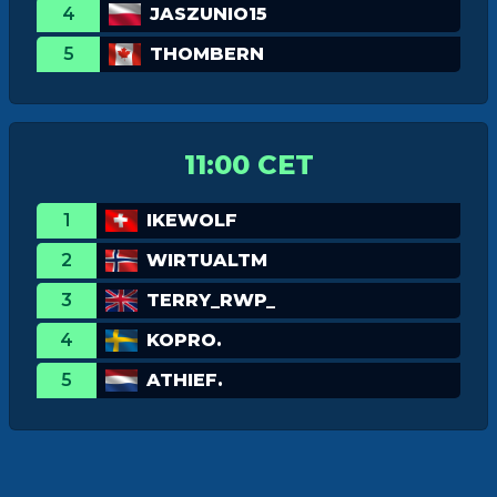
4
JASZUNIO15
5
THOMBERN
11:00 CET
1
IKEWOLF
2
WIRTUALTM
3
TERRY_RWP_
4
KOPRO.
5
ATHIEF.