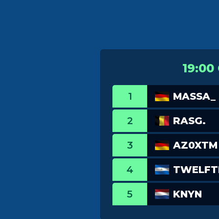
19:00
1
MASSA_
2
RASG.
3
AZ0XTM
4
TWELFT
5
KNYN