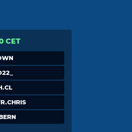
0 CET
OWN
O22_
.CL
R.CHRIS
BERN