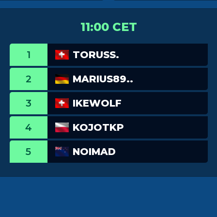
11:00 CET
1
TORUSS.
2
MARIUS89..
3
IKEWOLF
4
KOJOTKP
5
NOIMAD