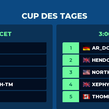
CUP DES TAGES
 CET
3:0
1
AR_D
2
HEND
3
NORTH
H-TM
4
XEPHY
5
THOM