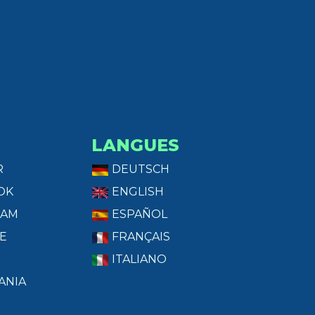
LANGUES
R
DEUTSCH
OK
ENGLISH
RAM
ESPAÑOL
E
FRANÇAIS
ITALIANO
ANIA
T