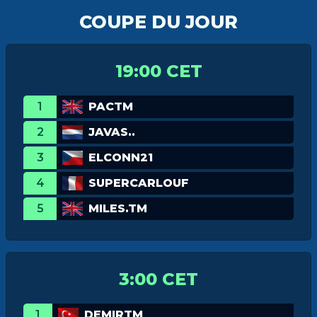
COUPE DU JOUR
19:00 CET
1
PACTM
2
JAVAS..
3
ELCONN21
4
SUPERCARLOUF
5
MILES.TM
3:00 CET
1
DEMIRTM