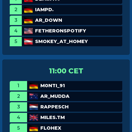
2
IAMPD.
3
AR_DOWN
4
FETHERONSPOTIFY
5
SMOKEY_AT_HOMEY
11:00 CET
1
M0NTI_91
2
AR_MUDDA
3
RAPPESCH
4
MILES.TM
5
FLOHEX