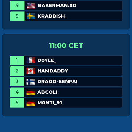
4
BAKERMAN.XD
5
KRABBISH_
11:00 CET
1
D0YLE_
2
HAMDADDY
3
DRAGO-SENPAI
4
ABCOL1
5
M0NTI_91