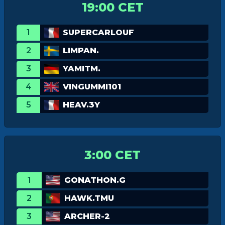
19:00 CET
1
SUPERCARLOUF
2
LIMPAN.
3
YAMITM.
4
VINGUMMI101
5
HEAV.3Y
3:00 CET
1
GONATHON.G
2
HAWK.TMU
3
ARCHER-2