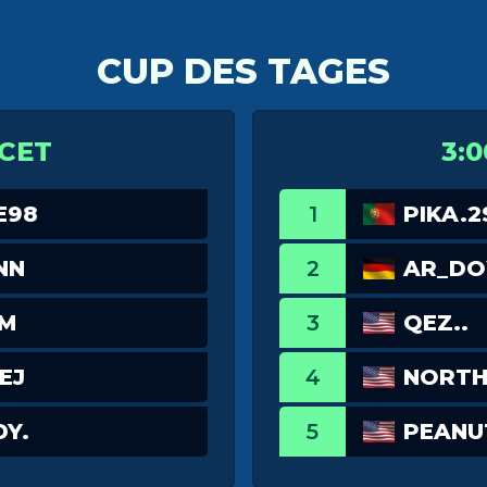
CUP DES TAGES
 CET
3:0
E98
1
PIKA.2
NN
2
AR_D
TM
3
QEZ..
EJ
4
NORTH
Y.
5
PEANU