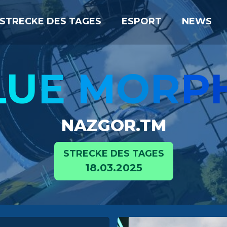
STRECKE DES TAGES
ESPORT
NEWS
L
U
E
M
O
R
P
NAZGOR.TM
STRECKE DES TAGES
18.03.2025