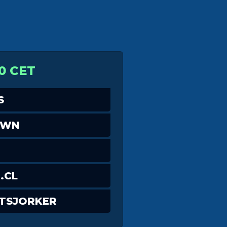
0 CET
S
OWN
.CL
TSJORKER