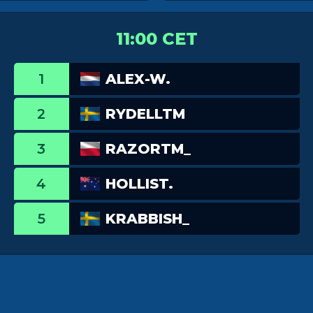
11:00 CET
1
ALEX-W.
2
RYDELLTM
3
RAZORTM_
4
HOLLIST.
5
KRABBISH_