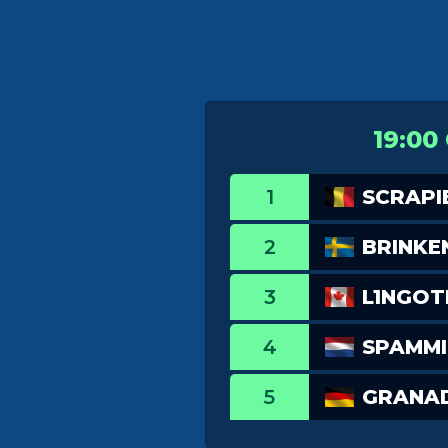
19:00
1
SCRAPI
2
BRINKE
3
L1NGO
4
SPAMMI
5
GRANAD