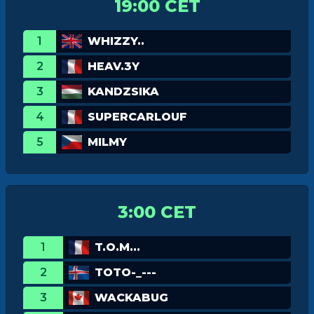
19:00 CET
1
WHIZZY..
2
HEAV.3Y
3
KANDZSIKA
4
SUPERCARLOUF
5
MILMY
3:00 CET
1
T.O.M...
2
TOTO-_---
3
WACKABUG