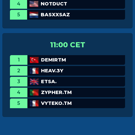
4
NOTDUCT
5
BASXXSAZ
11:00 CET
1
DEMIRTM
2
HEAV.3Y
3
ETSA.
4
ZYPHER.TM
5
VYTEKO.TM