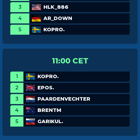
3
HLK_886
4
AR_DOWN
5
KOPRO.
11:00 CET
1
KOPRO.
2
EPOS.
3
PAARDENVECHTER
4
BRENTM
5
GARIKUL.