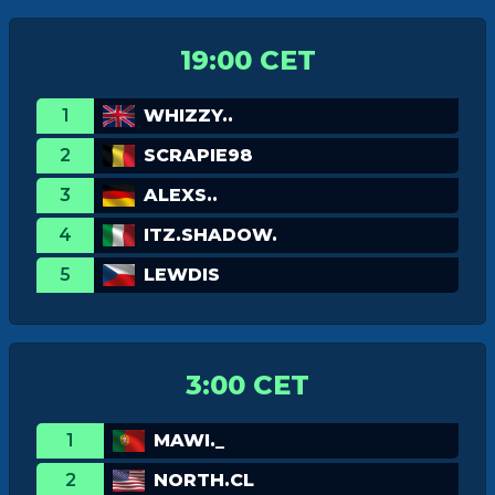
19:00 CET
1
WHIZZY..
2
SCRAPIE98
3
ALEXS..
4
ITZ.SHADOW.
5
LEWDIS
3:00 CET
1
MAWI._
2
NORTH.CL