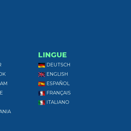
LINGUE
R
DEUTSCH
OK
ENGLISH
RAM
ESPAÑOL
E
FRANÇAIS
ITALIANO
ANIA
T