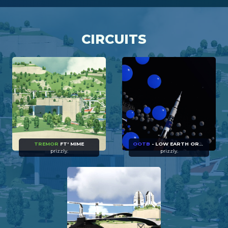
CIRCUITS
TREMOR
FT' MIME
OOTB
- LOW EARTH ORBIT FT' LINK
prizzly.
prizzly.