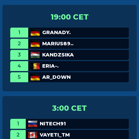
19:00 CET
1
GRANADY.
2
MARIUS89..
3
KANDZSIKA
4
ERIA-.
5
AR_DOWN
3:00 CET
1
NITECH91
2
VAYETI_TM