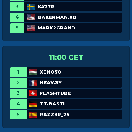
3
K477R
4
BAKERMAN.XD
5
MARK2GRAND
11:00 CET
1
XENO78.
2
HEAV.3Y
3
FLASHTUBE
4
TT-BASTI
5
RAZZ3R_25