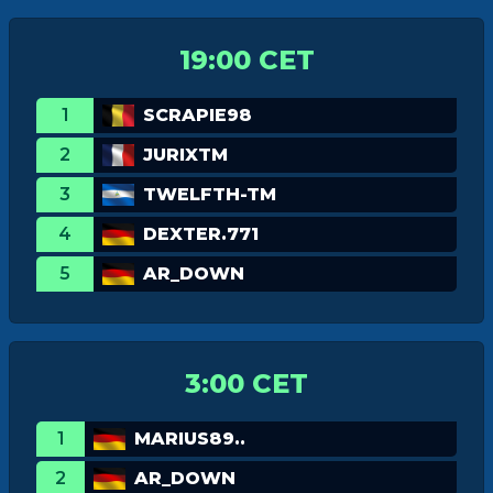
19:00 CET
1
SCRAPIE98
2
JURIXTM
3
TWELFTH-TM
4
DEXTER.771
5
AR_DOWN
3:00 CET
1
MARIUS89..
2
AR_DOWN