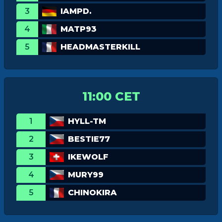
3
IAMPD.
4
MATP93
5
HEADMASTERKILL
11:00 CET
1
HYLL-TM
2
BESTIE77
3
IKEWOLF
4
MURY99
5
CHINOKIRA