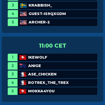
3
KRABBISH_
4
GUEST-IS9QXGDM
5
ARCHER-2
11:00 CET
1
IKEWOLF
2
ANIGE
3
ASE_CHICKEN
4
ROTREX_THE_TREX
5
MOKKA4YOU