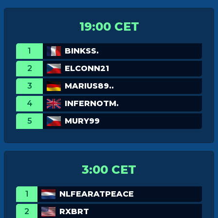
19:00 CET
1
BINKSS.
2
ELCONN21
3
MARIUS89..
4
INFERNOTM.
5
MURY99
3:00 CET
1
NLFEARATPEACE
2
RXBRT