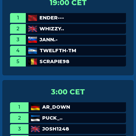
19:00 CET
1
ENDER---
2
WHIZZY..
3
JANN.-
4
TWELFTH-TM
5
SCRAPIE98
3:00 CET
1
AR_DOWN
2
PUCK_..
3
JOSH1248