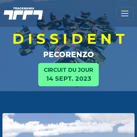
D I S S I D E N T
PECORENZO
CIRCUIT DU JOUR
14 SEPT. 2023