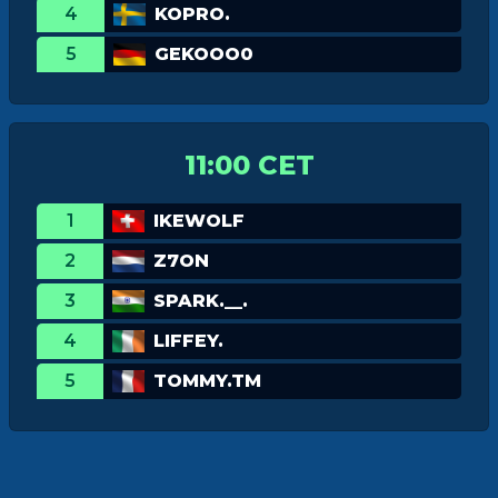
4
KOPRO.
5
GEKOOO0
11:00 CET
1
IKEWOLF
2
Z7ON
3
SPARK.__.
4
LIFFEY.
5
TOMMY.TM