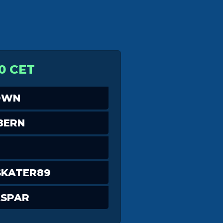
0 CET
OWN
BERN
KATER89
SPAR