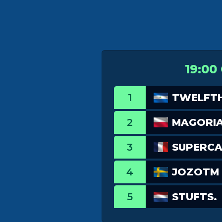
19:00
1
TWELFT
2
MAGORIA
3
SUPERC
4
JOZOTM
5
STUFTS.