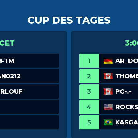
CUP DES TAGES
 CET
3:0
H-TM
1
AR_D
N0212
2
THOM
ARLOUF
3
PC-.-
4
ROCKS
5
KASGA