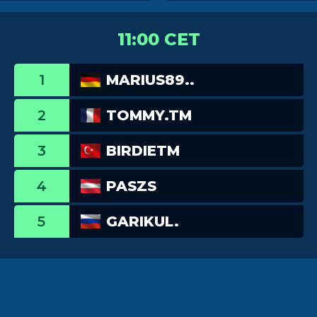
11:00 CET
1
MARIUS89..
2
TOMMY.TM
3
BIRDIETM
4
PASZS
5
GARIKUL.