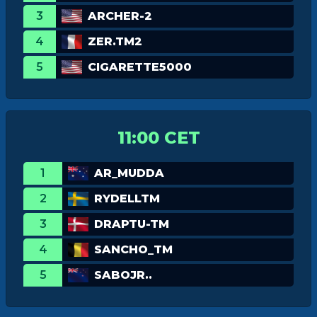
3
ARCHER-2
4
ZER.TM2
5
CIGARETTE5000
11:00 CET
1
AR_MUDDA
2
RYDELLTM
3
DRAPTU-TM
4
SANCHO_TM
5
SABOJR..