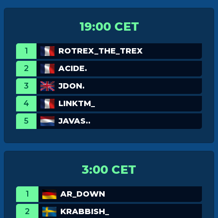
19:00 CET
1
ROTREX_THE_TREX
2
ACIDE.
3
JDON.
4
LINKTM_
5
JAVAS..
3:00 CET
1
AR_DOWN
2
KRABBISH_