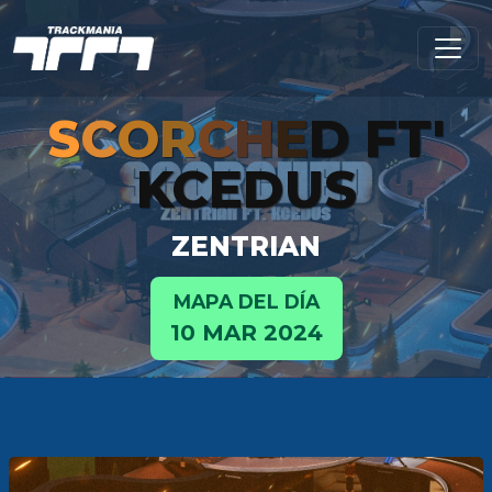
S
C
O
R
C
H
E
D FT'
KCEDUS
ZENTRIAN
MAPA DEL DÍA
10 MAR 2024