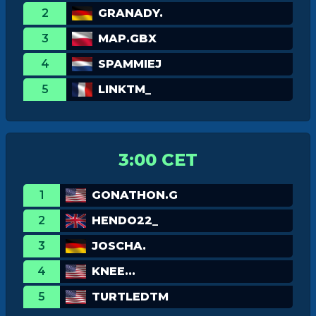
2
GRANADY.
3
MAP.GBX
4
SPAMMIEJ
5
LINKTM_
3:00 CET
1
GONATHON.G
2
HENDO22_
3
JOSCHA.
4
KNEE...
5
TURTLEDTM