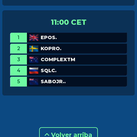
11:00 CET
1
EPOS.
2
KOPRO.
3
COMPLEXTM
4
SQLC.
5
SABOJR..
Volver arriba