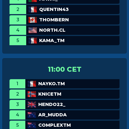
2
QUENTIN43
3
THOMBERN
4
NORTH.CL
5
KAMA_TM
11:00 CET
1
NAYKO.TM
2
KNICETM
3
HENDO22_
4
AR_MUDDA
5
COMPLEXTM