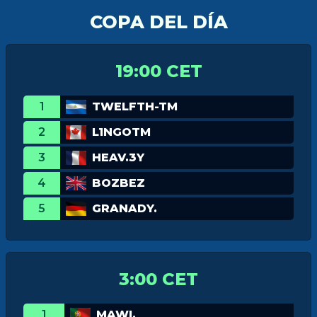
COPA DEL DÍA
19:00 CET
1
TWELFTH-TM
2
L1NGOTM
3
HEAV.3Y
4
BOZBEZ
5
GRANADY.
3:00 CET
1
MAWI._