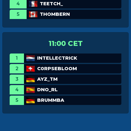
4
TEETCH_
5
THOMBERN
11:00 CET
1
INTELLECTRICK
2
C0RPSEBLOOM
3
AYZ_TM
4
DNO_RL
5
BRUMMBA