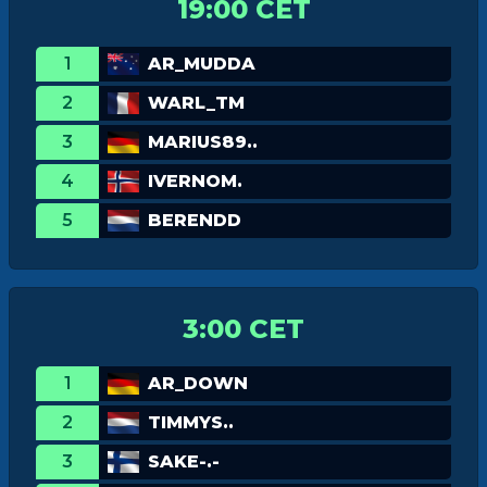
19:00 CET
1
AR_MUDDA
2
WARL_TM
3
MARIUS89..
4
IVERNOM.
5
BERENDD
3:00 CET
1
AR_DOWN
2
TIMMYS..
3
SAKE-.-