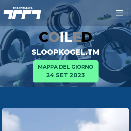
C
O
I
L
E
D
SLOOPKOGEL.TM
MAPPA DEL GIORNO
24 SET 2023