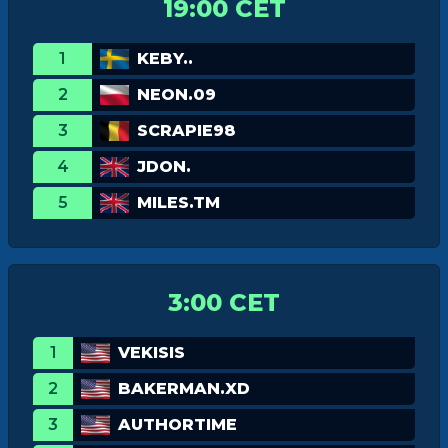
19:00 CET
1
KEBY..
2
NEON.09
3
SCRAPIE98
4
JDON.
5
MILES.TM
3:00 CET
1
VEKISIS
2
BAKERMAN.XD
3
AUTHORTIME