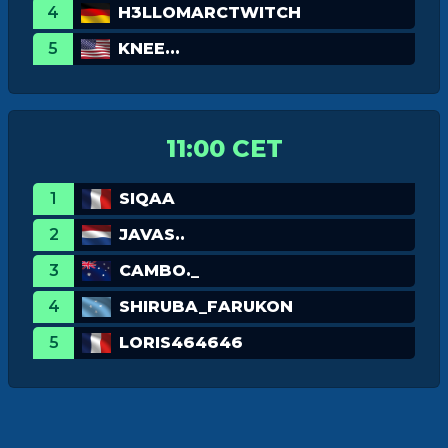
4
H3LLOMARCTWITCH
5
KNEE...
11:00 CET
1
SIQAA
2
JAVAS..
3
CAMBO._
4
SHIRUBA_FARUKON
5
LORIS464646