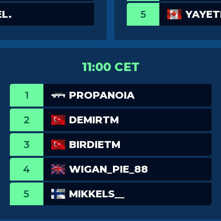
L.
5
YAYET
11:00 CET
1
PROPANOIA
2
DEMIRTM
3
BIRDIETM
4
WIGAN_PIE_88
5
MIKKELS__