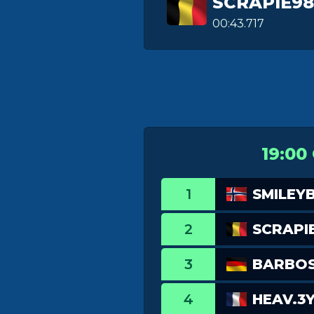
SCRAPIE9
00:43.717
19:00
1
SMILEY
2
SCRAPI
3
BARBO
4
HEAV.3