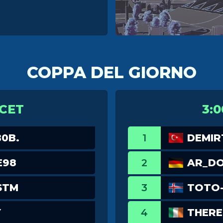
8
COPPA DEL GIORNO
 CET
3:0
B0B.
1
DEMIR
E98
2
AR_D
STM
3
TOTO-_
Y
4
THERE