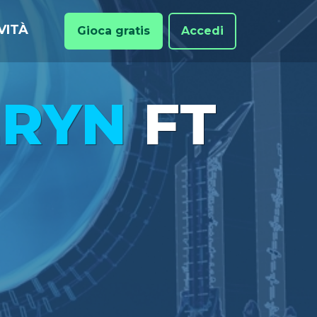
VITÀ
Gioca gratis
Accedi
ERYN
FT