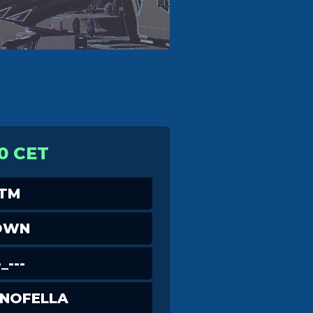
0 CET
TM
OWN
---
NOFELLA