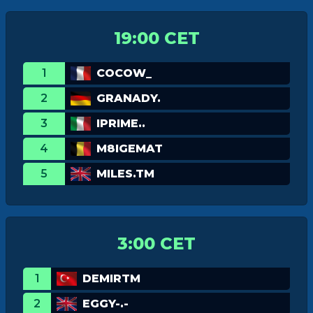
19:00 CET
1
COCOW_
2
GRANADY.
3
IPRIME..
4
M8IGEMAT
5
MILES.TM
3:00 CET
1
DEMIRTM
2
EGGY-.-