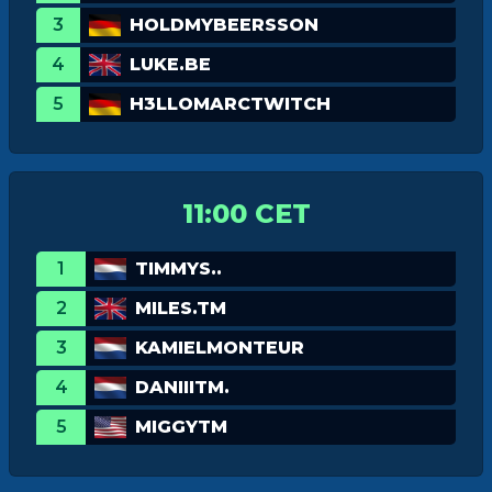
3
HOLDMYBEERSSON
4
LUKE.BE
5
H3LLOMARCTWITCH
11:00 CET
1
TIMMYS..
2
MILES.TM
3
KAMIELMONTEUR
4
DANIIITM.
5
MIGGYTM