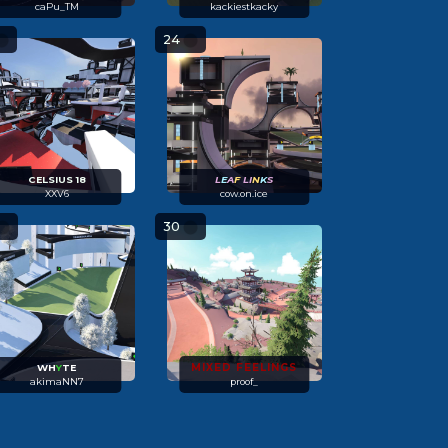
caPu_TM
kackiestkacky
24
CELSIUS 18
L
E
A
F
LI
N
K
S
XXV6
cow.on.ice
30
MIXED FEELINGS
WH
Y
TE
akimaNN7
proof_