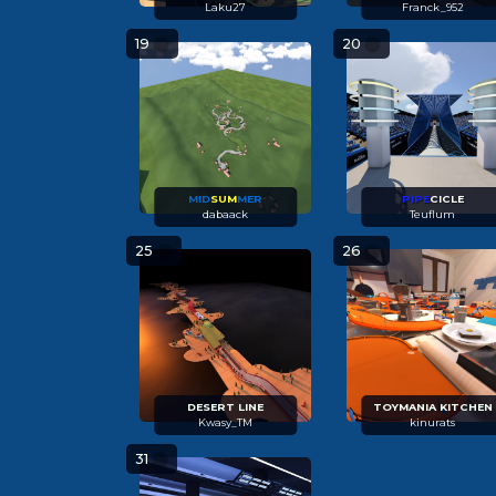
Laku27
Franck_952
19
20
MID
SUM
MER
PIPE
CICLE
dabaack
Teuflum
25
26
DESERT LINE
TOYMANIA KITCHEN
Kwasy_TM
kinurats
31