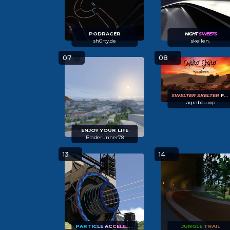
PODRACER
NIGHT
SWEETS
sh0rty.de
skeilen.
07
08
SWELTER SKELTER
FT' ASCKI
agrabou.wp
ENJOY YOUR LIFE
Bladerunner78
13
14
PA
RT
IC
LE
AC
CE
LE
RA
TOR
JUNGLE
TRAIL