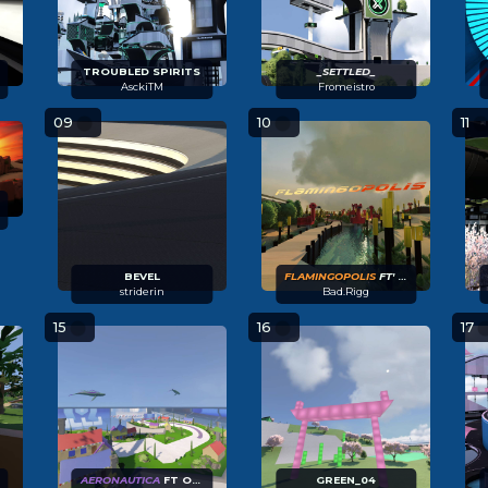
TROUBLED SPIRITS
_SETTLED_
AsckiTM
Fromeistro
09
10
11
BEVEL
FLAMINGOPOLIS
FT' AGRABOU
striderin
Bad.Rigg
15
16
17
AERONAUTICA
FT OCLAVUKIXUS
GREEN_04