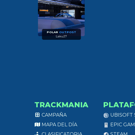
POLAR
OUTPOST
Laku27
TRACKMANIA
PLATA
CAMPAÑA
UBISOFT
MAPA DEL DÍA
EPIC GAM
CLASIFICATORIA
STEAM