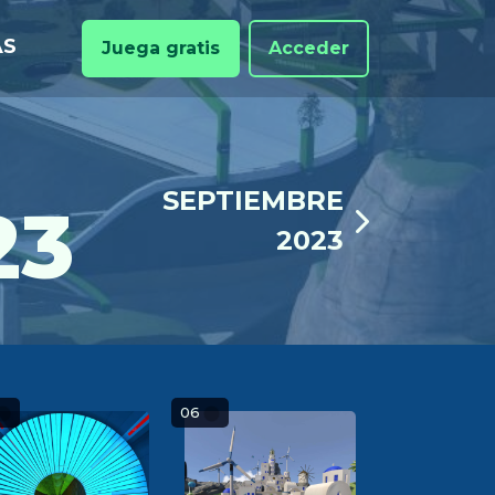
AS
Juega gratis
Acceder
SEPTIEMBRE
23
2023
06