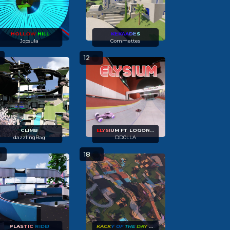
-
H
O
L
L
O
W
H
I
L
L
KΕKΛ
A
D
Ε
S
Jopsula
Gommettes
12
CLIMB
E
L
Y
S
I
U
M FT LOGON13 &AMP; AVONDALE
dazzlingBag
DD0LLA
18
PLAS
TIC
RIDE!
KACK
Y OF
THE
DA
Y
#2