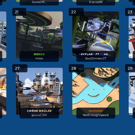
ScatterR_.
Everios96
21
22
23
N
EX
U
S
S
KYFLAR
E
FT
XE
MLA
NX
Intax
SoulDrinker27
27
28
29
C
R
È
M
E
BR
Û
L
É
E
MUDDED
guuut_tm
NotEnoughSpeed