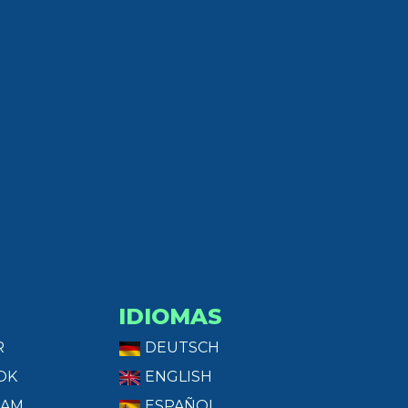
IDIOMAS
R
DEUTSCH
OK
ENGLISH
RAM
ESPAÑOL