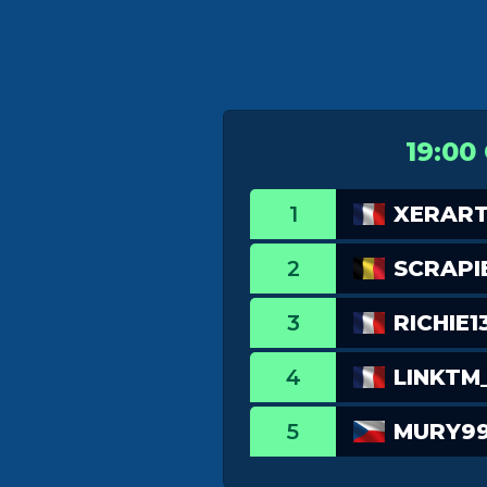
19:00
1
XERAR
2
SCRAPI
3
RICHIE1
4
LINKTM
5
MURY9