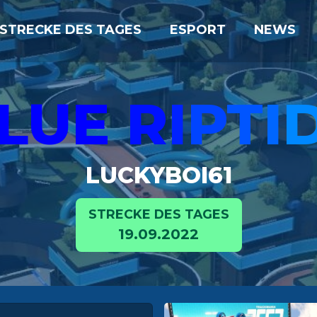
STRECKE DES TAGES
ESPORT
NEWS
LUE
R
I
P
T
I
LUCKYBOI61
STRECKE DES TAGES
19.09.2022