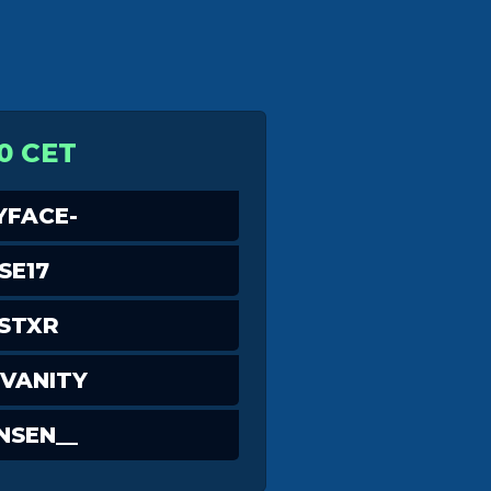
0 CET
YFACE-
SE17
STXR
VANITY
NSEN__