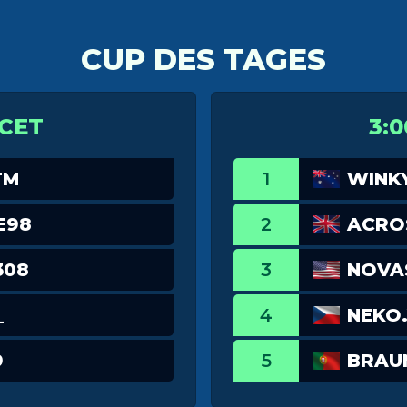
CUP DES TAGES
 CET
3:0
TM
1
WINK
E98
2
ACRO
308
3
NOVA
_
4
NEKO.
9
5
BRAU