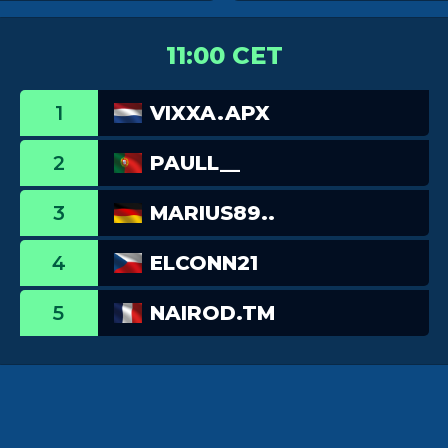
11:00 CET
1
VIXXA.APX
2
PAULL__
3
MARIUS89..
4
ELCONN21
5
NAIROD.TM