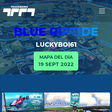
BLUE
R
I
P
T
I
D
E
LUCKYBOI61
MAPA DEL DÍA
19 SEPT 2022