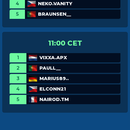
4
NEKO.VANITY
5
BRAUNSEN__
11:00 CET
1
VIXXA.APX
2
PAULL__
3
MARIUS89..
4
ELCONN21
5
NAIROD.TM