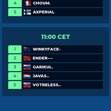
4
CHOUM.
5
AXPERIAL
11:00 CET
1
WINKYFACE-
2
ENDER---
3
GARIKUL.
4
JAVAS..
5
VOTRELESS..