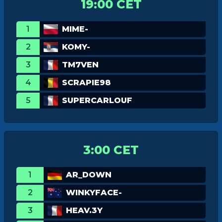
19:00 CET
1
MIME-
2
KOMY-
3
TM7VEN
4
SCRAPIE98
5
SUPERCARLOUF
3:00 CET
1
AR_DOWN
2
WINKYFACE-
3
HEAV.3Y