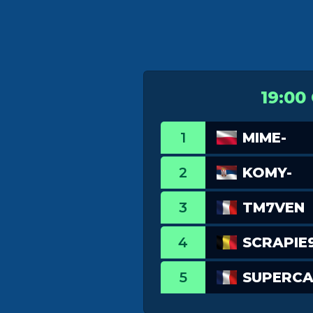
19:00
1
MIME-
2
KOMY-
3
TM7VEN
4
SCRAPIE
5
SUPERC