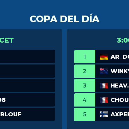
COPA DEL DÍA
 CET
3:0
1
AR_
2
WINK
3
HEAV.
98
4
CHOU
ARLOUF
5
AXPE