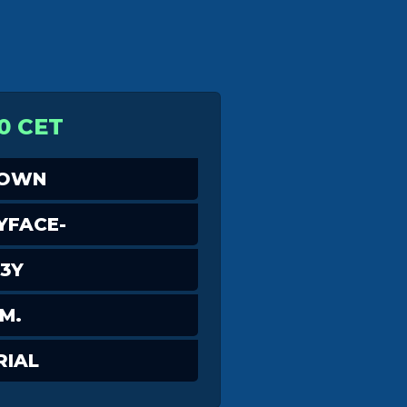
0 CET
DOWN
YFACE-
3Y
M.
RIAL