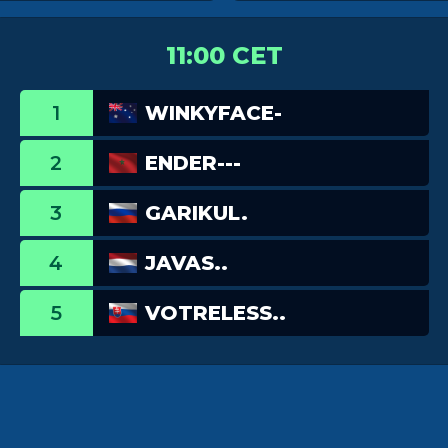
11:00 CET
1
WINKYFACE-
2
ENDER---
3
GARIKUL.
4
JAVAS..
5
VOTRELESS..